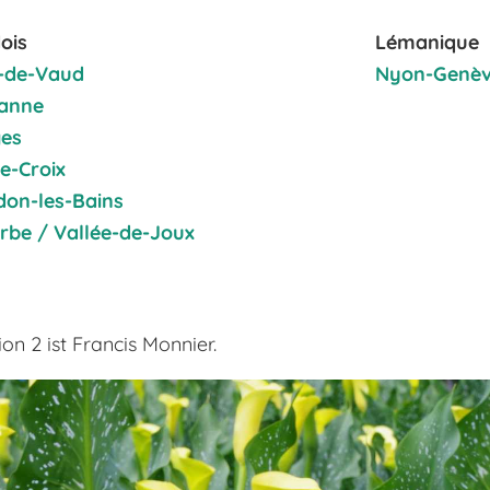
ois
Lémanique
-de-Vaud
Nyon-Genè
anne
es
e-Croix
don-les-Bains
orbe / Vallée-de-Joux
ion 2 ist Francis Monnier.