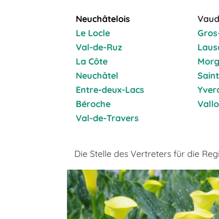
N
euchâtelois
Vaud
Le Locle
Gros
Val-de-Ruz
Laus
La Côte
Morg
Neuchâtel
Saint
Entre-deux-Lacs
Yver
Béroche
Vall
Val-de-Travers
Die Stelle des Vertreters für die Reg