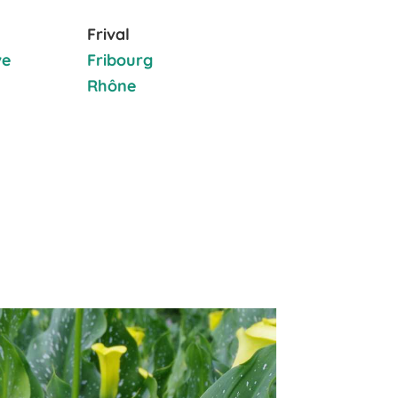
Frival
ve
Fribourg
Rhône