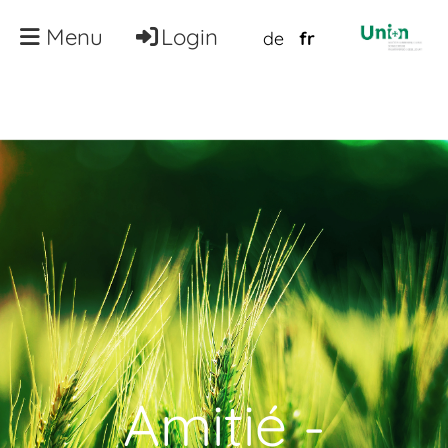
Menu
Login
de
fr
Amitié -