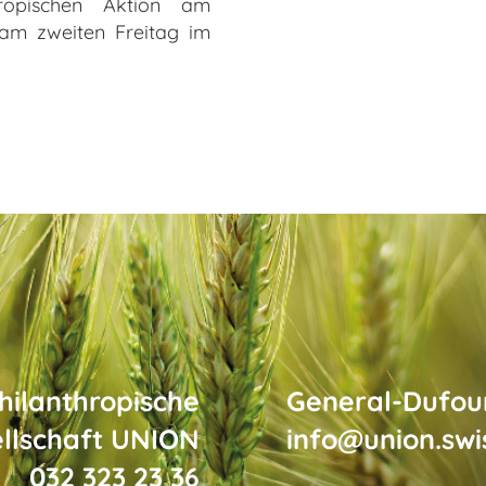
hropischen Aktion am
r am zweiten Freitag im
hilanthropische
General-Dufour
llschaft
UNION
info@union.swi
032 323 23 36