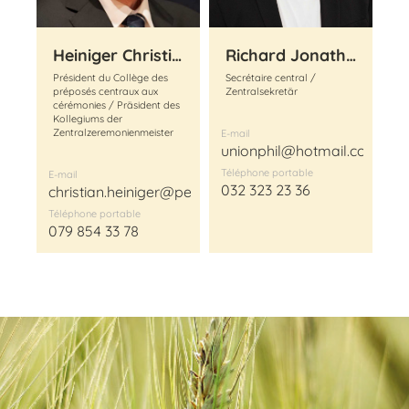
Heiniger Christian
Richard Jonathan
Président du Collège des
Secrétaire central /
préposés centraux aux
Zentralsekretär
cérémonies / Präsident des
Kollegiums der
Zentralzeremonienmeister
E-mail
unionphil@hotmail.com
Téléphone portable
E-mail
032 323 23 36
christian.heiniger@penitencier.ch
Téléphone portable
079 854 33 78