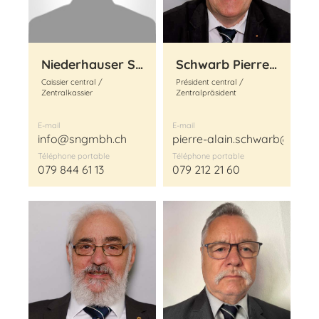
Niederhauser Samuel
Schwarb Pierre-Alain
Caissier central /
Président central /
Zentralkassier
Zentralpräsident
E-mail
E-mail
info@sngmbh.ch
pierre-alain.schwarb@postf
Téléphone portable
Téléphone portable
079 844 61 13
079 212 21 60