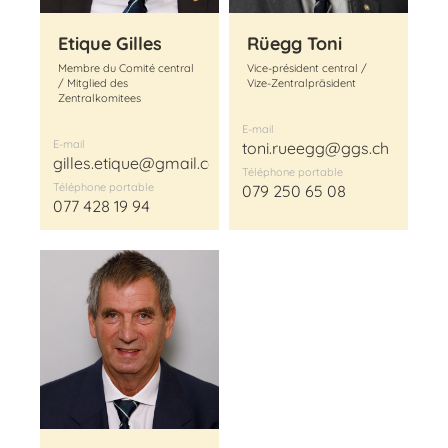
Etique Gilles
Rüegg Toni
Membre du Comité central
Vice-président central /
/ Mitglied des
Vize-Zentralpräsident
Zentralkomitees
E-mail
E-mail
toni.rueegg@ggs.ch
gilles.etique@gmail.com
Téléphone portable
Téléphone portable
079 250 65 08
077 428 19 94