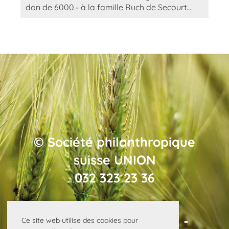
don de 6000.- à la famille Ruch de Secourt...
© Société philanthropique
suisse UNION
032 323 23 36
Rue Général Dufour 12 -
Ce site web utilise des cookies pour