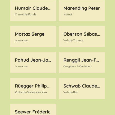
Humair Claude-André
Marending Peter
Chaux-de-Fonds
Huttwil
Mottaz Serge
Oberson Sébastien
Lausanne
Val-de-Travers
Pahud Jean-Jacques
Renggli Jean-Francis
Lausanne
Corgémont-Cortébert
Rüegger Philippe
Schwab Claude Alain
Vallorbe-Vallée-de-Joux
Val-de-Ruz
Seewer Frédéric