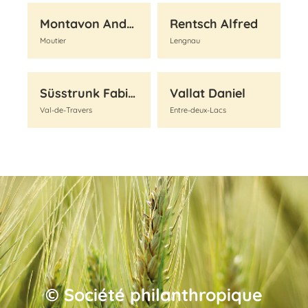
Montavon André
Rentsch Alfred
Moutier
Lengnau
Süsstrunk Fabien
Vallat Daniel
Val-de-Travers
Entre-deux-Lacs
© Société philanthropique