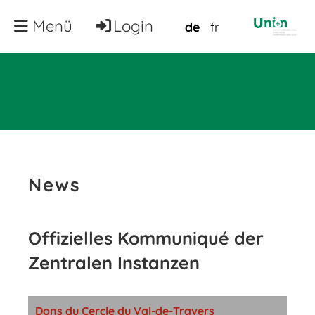
Menü
Login
de
fr
News
Offizielles Kommuniqué der
Zentralen Instanzen
Dons du Cercle du Val-de-Travers